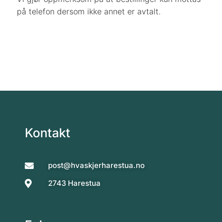
på telefon dersom ikke annet er avtalt.
Kontakt
post@hvaskjerharestua.no
2743 Harestua