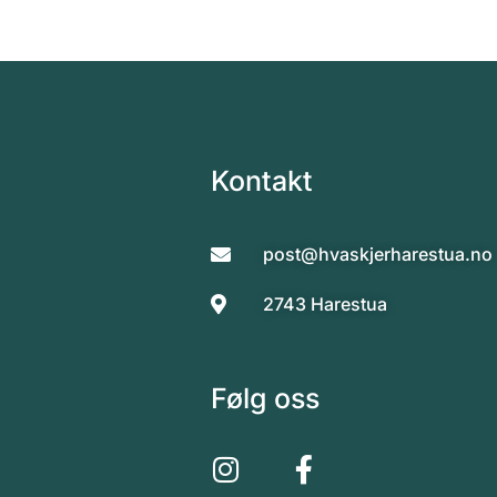
Kontakt
post@hvaskjerharestua.no
2743 Harestua
Følg oss