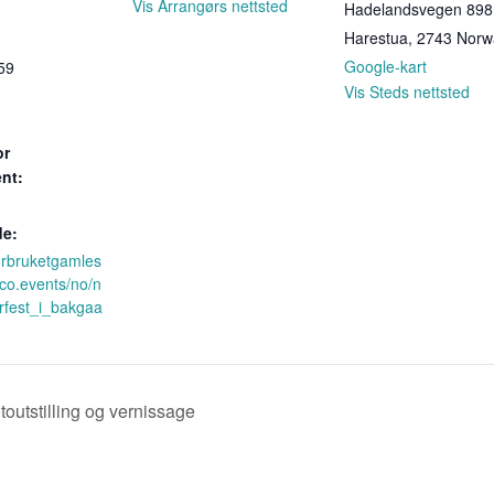
Vis Arrangørs nettsted
Hadelandsvegen 898
Harestua
,
2743
Norw
Google-kart
59
Vis Steds nettsted
or
nt:
e:
turbruketgamles
tco.events/no/n
fest_i_bakgaa
outstilling og vernissage