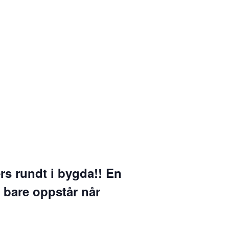
rs rundt i bygda!! En
m bare oppstår når