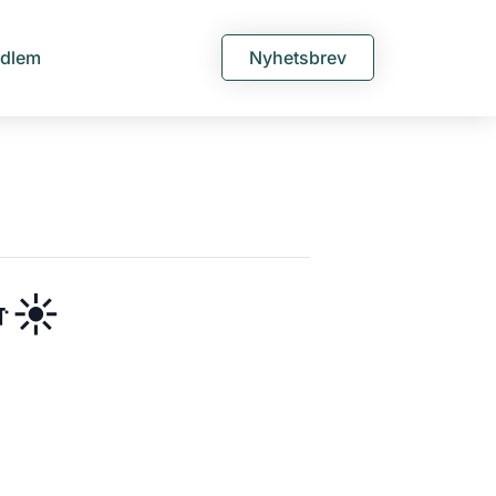
edlem
Nyhetsbrev
☀️