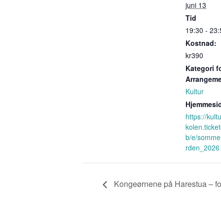
juni 13
Tid
19:30 - 23:
Kostnad:
kr390
Kategori f
Arrangeme
Kultur
Hjemmesid
https://kul
kolen.ticke
b/e/sommer
rden_2026
Kongeørnene på Harestua – fot