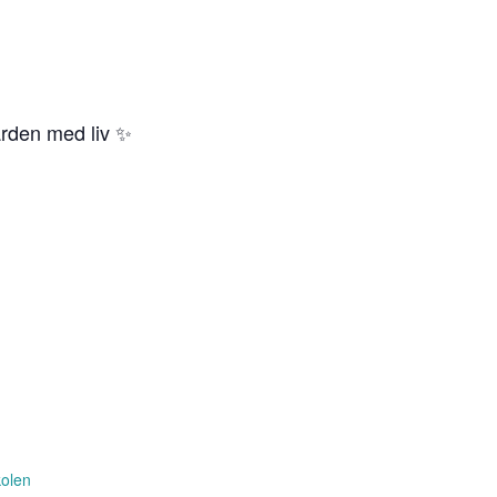
ården med liv ✨
kolen