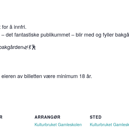
for å innfri.
 – det fantastiske publikummet – blir med og fyller bakg
 bakgården🌿💃🕺
eieren av billetten være minimum 18 år.
R
ARRANGØR
STED
Kulturbruket Gamleskolen
Kulturbruket Gamles