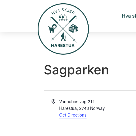
Hva s
Sagparken
Address
Vannebos veg 211
Harestua
,
2743
Norway
Get Directions