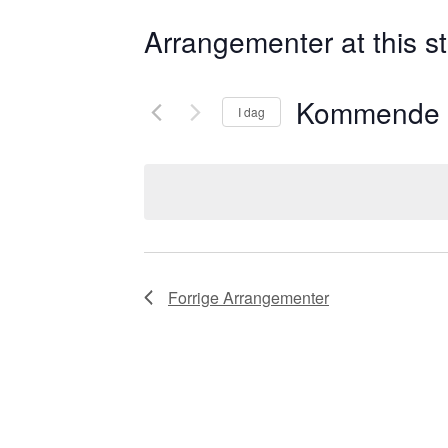
Arrangementer at this s
Kommende
I dag
Velg
dato.
Forrige
Arrangementer